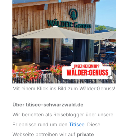
Mit einem Klick ins Bild zum Wälder:Genuss!
Über titisee-schwarzwald.de
Wir berichten als Reiseblogger über unsere
Erlebnisse rund um den
Titisee
. Diese
Webseite betreiben wir auf
private