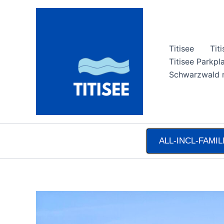
Zum
Inhalt
springen
Titisee
Tit
Titisee Parkpl
Schwarzwald m
ALL-INCL-FAMI