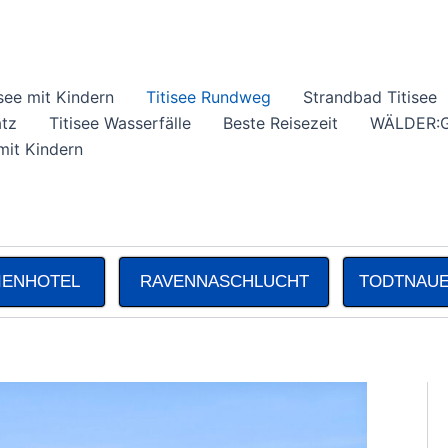
isee mit Kindern
Titisee Rundweg
Strandbad Titisee
atz
Titisee Wasserfälle
Beste Reisezeit
WÄLDER:Ge
it Kindern
LIENHOTEL
RAVENNASCHLUCHT
TODTNAUE