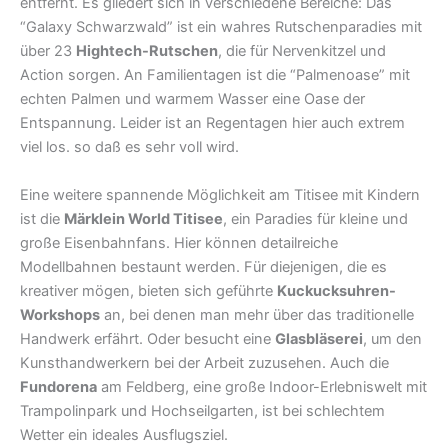
entfernt. Es gliedert sich in verschiedene Bereiche: Das
“Galaxy Schwarzwald” ist ein wahres Rutschenparadies mit
über 23
Hightech-Rutschen
, die für Nervenkitzel und
Action sorgen. An Familientagen ist die “Palmenoase” mit
echten Palmen und warmem Wasser eine Oase der
Entspannung. Leider ist an Regentagen hier auch extrem
viel los. so daß es sehr voll wird.
Eine weitere spannende Möglichkeit am Titisee mit Kindern
ist die
Märklein World Titisee
, ein Paradies für kleine und
große Eisenbahnfans. Hier können detailreiche
Modellbahnen bestaunt werden. Für diejenigen, die es
kreativer mögen, bieten sich geführte
Kuckucksuhren-
Workshops
an, bei denen man mehr über das traditionelle
Handwerk erfährt. Oder besucht eine
Glasbläserei
, um den
Kunsthandwerkern bei der Arbeit zuzusehen. Auch die
Fundorena
am Feldberg, eine große Indoor-Erlebniswelt mit
Trampolinpark und Hochseilgarten, ist bei schlechtem
Wetter ein ideales Ausflugsziel.