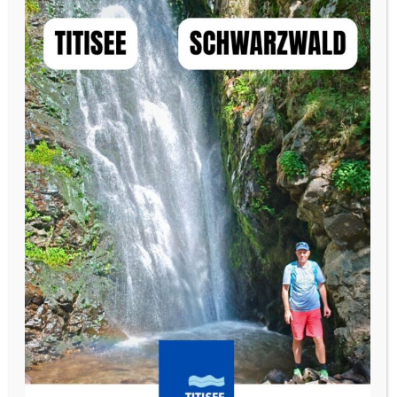
Mit einem Klick ins Bild zum Wälder:Genuss!
Über titisee-schwarzwald.de
Wir berichten als Reiseblogger über unsere Erlebnisse rund
um den
Titisee
. Diese Webseite betreiben wir auf
private
Initiative
. Sie zeigt den
offiziellen Weg um den Titisee
, wo